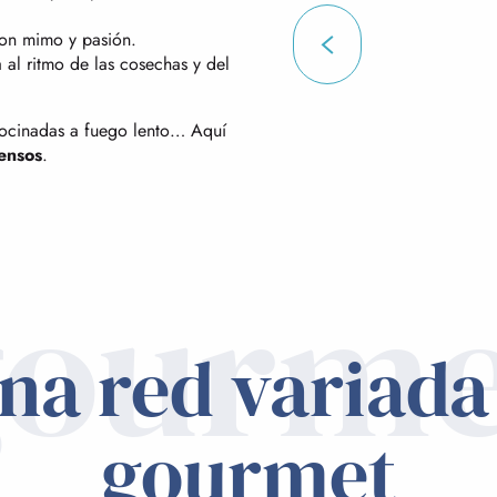
 con mimo y pasión.
 al ritmo de las cosechas y del
cocinadas a fuego lento… Aquí
ensos
.
gourme
na red variada
gourmet