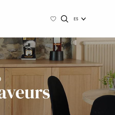
ES
Buscar
Voir les favoris
O
aveurs