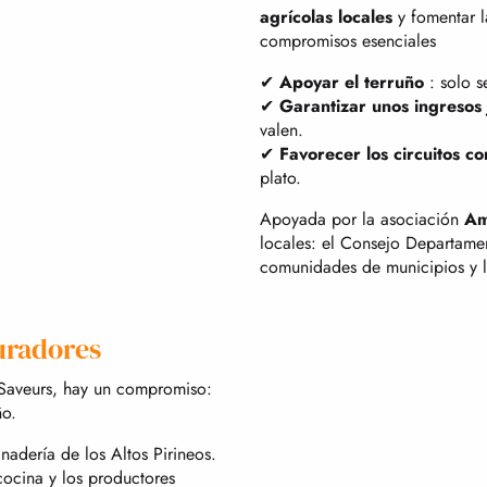
agrícolas locales
y fomentar 
compromisos esenciales
✔
Apoyar el terruño
: solo 
✔
Garantizar unos ingresos
valen.
✔
Favorecer los circuitos co
plato.
Apoyada por la asociación
Amb
locales: el Consejo Departamen
comunidades de municipios y l
uradores
 Saveurs, hay un compromiso:
ño.
anadería de los Altos Pirineos.
 cocina y los productores