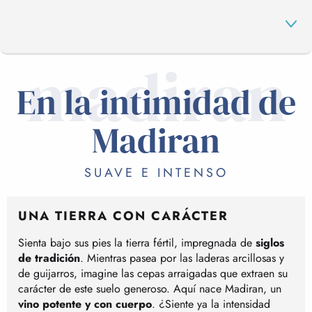
madiran
En la intimidad de
DE LA UVA AL VINO
Madiran
UN DESTINO ENOTURÍSTICO
SUAVE E INTENSO
UNA TIERRA CON CARÁCTER
Sienta bajo sus pies la tierra fértil, impregnada de
siglos
de tradición
. Mientras pasea por las laderas arcillosas y
de guijarros, imagine las cepas arraigadas que extraen su
carácter de este suelo generoso. Aquí nace Madiran, un
vino potente y con cuerpo
. ¿Siente ya la intensidad