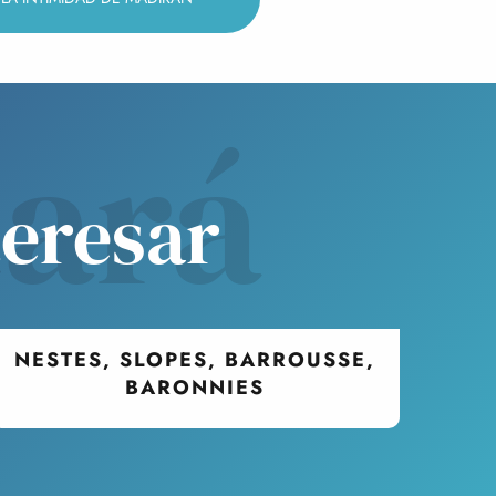
tará
teresar
NESTES, SLOPES, BARROUSSE,
BARONNIES