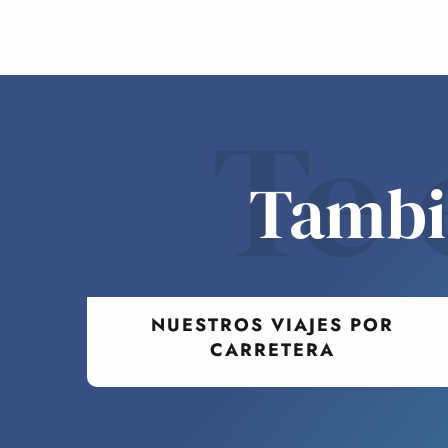
Te 
Tambié
NUESTROS VIAJES POR
CARRETERA