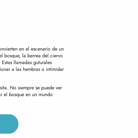
onvierten en el escenario de un
l bosque, la berrea del ciervo
 Estas llamadas guturales
onar a las hembras o intimidar
sita. No siempre se puede ver
mar el bosque en un mundo