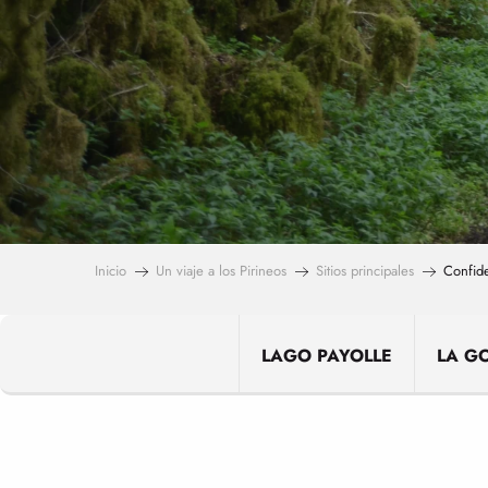
Inicio
Un viaje a los Pirineos
Sitios principales
Confide
LAGO PAYOLLE
LA G