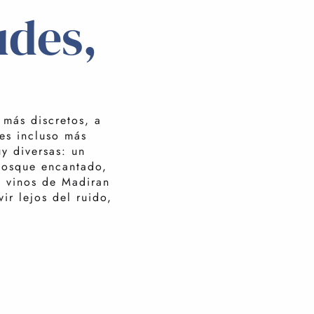
udes,
A
más discretos, a
es incluso más
y diversas: un
bosque encantado,
s vinos de Madiran
ir lejos del ruido,