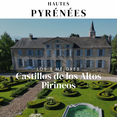
Aller
au
contenu
principal
LOS 5 MEJORES
Castillos de los Altos
Pirineos