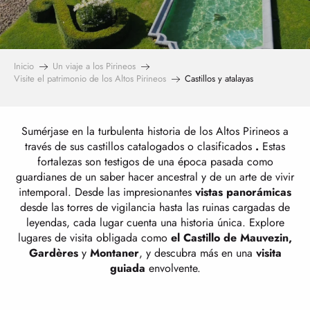
Inicio
Un viaje a los Pirineos
Visite el patrimonio de los Altos Pirineos
Castillos y atalayas
Sumérjase en la turbulenta historia de los Altos Pirineos a
través de sus castillos catalogados o clasificados
.
Estas
fortalezas son testigos de una época pasada como
guardianes de un saber hacer ancestral y de un arte de vivir
intemporal. Desde las impresionantes
vistas panorámicas
desde las torres de vigilancia hasta las ruinas cargadas de
leyendas, cada lugar cuenta una historia única. Explore
lugares de visita obligada como
el Castillo de Mauvezin,
Gardères
y
Montaner
, y descubra más en una
visita
guiada
envolvente.