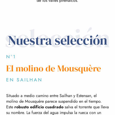
de los valles pirenaicos.
selección
Nuestra selección
N°1
El molino de Mousquère
EN SAILHAN
Situado a medio camino entre Sailhan y Estensan, el
molino de Mousquère parece suspendido en el tiempo.
Este
robusto edificio cuadrado
salva el torrente que lleva
su nombre. La fuerza del agua impulsa la rueca con un