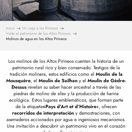
Inicio
Un viaje a los Pirineos
Visite el patrimonio de los Altos Pirineos
Molinos de agua en los Altos Pirineos
Los molinos de los Altos Pirineos cuentan la historia de un
patrimonio rural rico y bien conservado. Testigos de la
tradición molinera, estos edificios como el
Moulin de la
Mousquère
, el
Moulin de Sailhan
y el
Moulin de Gèdre-
Dessus
revelan su saber hacer ancestral a través de las
piedras de molino de sílex y la producción de harina
ecológica. Estos lugares emblemáticos, que forman parte
de la etiqueta
«Pays d’Art et d’Histoire
«, ofrecen
recorridos de interpretación
y demostraciones, con
aserraderos accionados por agua e ingeniosos mecanismos.
Una invitación a descubrir un patrimonio vivo en el corazón